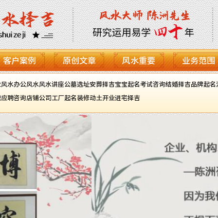
客户案例
原创文章
风水重要
业务范围
业风水
办公风水
风水讲座
公墓选址
安葬择吉
宝宝起名
考试咨询
结婚择吉
品牌起名
职应聘咨询
店铺公司工厂起名
装修动土开业进宅择吉