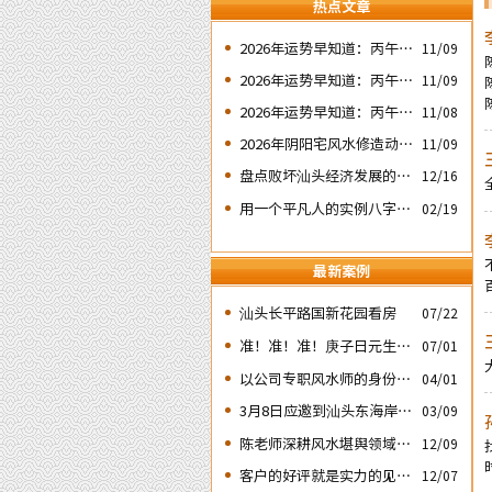
热点文章
2026年运势早知道：丙午年
11/09
运势不好的4个出生日期之
2026年运势早知道：丙午年
11/09
二‘壬子’ 日
运势不好的4个出生日期之
2026年运势早知道：丙午年
11/08
四‘庚子’ 日
运势不好的4个日期出生人
2026年阴阳宅风水修造动土
11/09
之一‘戊子’ 日
入宅择吉需知
盘点败坏汕头经济发展的四
12/16
次处人为风水破局
用一个平凡人的实例八字论
02/19
断2026马年的流年运势
最新案例
汕头长平路国新花园看房
07/22
准！准！准！庚子日元生人
07/01
丙午流年的运势判断实例：
以公司专职风水师的身份应
04/01
邀出席《星橙网络科技公
3月8日应邀到汕头东海岸新
03/09
司》成立5周年庆典
城为朋友的亲戚堪舆住房风
陈老师深耕风水堪舆领域四
12/09
水
十余载
客户的好评就是实力的见
12/07