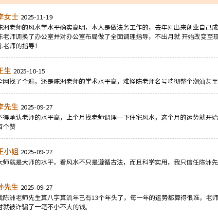
李女士
2025-11-19
陈洲老师的风水学水平确实高明，本人是做法务工作的，去年刚出来创业自己成
陈老师调换了办公室并对办公室布局做了全面调理指导，不出月就 开始改变至
陈老师的指导！
王生
2025-10-15
全网找了个遍，还是陈洲老师的学术水平高，难怪陈老师名号响彻整个潮汕甚至
李先生
2025-09-27
不得承认老师的水平高，上个月找老师调理一下住宅风水，这个月的运势就开始
百个赞
王小姐
2025-09-27
大师就是大师的水平，看风水不只是遵循古法，而且科学实用，我只信任陈洲先
孙先生
2025-09-27
找陈洲老师先生算八字算流年已有13个年头了，每一年的运势都算得很准，老
时就被诈骗了一笔不小不大的钱。